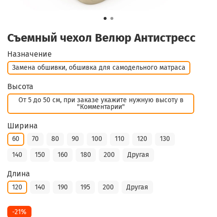
Съемный чехол Велюр Антистресс
Назначение
Замена обшивки, обшивка для самодельного матраса
Высота
От 5 до 50 см, при заказе укажите нужную высоту в
"Комментарии"
Ширина
60
70
80
90
100
110
120
130
140
150
160
180
200
Другая
Длина
120
140
190
195
200
Другая
-21%